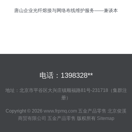
唐山企业光纤熔接与网络布线维护服务——兼谈本
地资源整合与二手日用百货销售
电话：1398328**
地址：北京市平谷区大兴庄镇顺福路81号-231718（集群注
册）
Copyright © 2026
www.frpmq.com
五金产品零售
北京俊溪
商贸有限公司
五金产品零售
版权所有
Sitemap